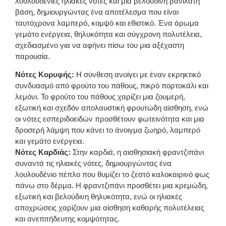
λουλουδένιες ηλιακές νότες και μια βελούδινη βανιλάτη
βάση, δημιουργώντας ένα αποτέλεσμα που είναι
ταυτόχρονα λαμπερό, κομψό και εθιστικό. Ένα άρωμα
γεμάτο ενέργεια, θηλυκότητα και σύγχρονη πολυτέλεια,
σχεδιασμένο για να αφήνει πίσω του μια αξέχαστη
παρουσία.
Νότες Κορυφής:
Η σύνθεση ανοίγει με έναν εκρηκτικό
συνδυασμό από φρούτο του πάθους, πικρό πορτοκάλι και
λεμόνι. Το φρούτο του πάθους χαρίζει μια ζουμερή,
εξωτική και σχεδόν απολαυστική φρουτώδη αίσθηση, ενώ
οι νότες εσπεριδοειδών προσθέτουν φωτεινότητα και μια
δροσερή λάμψη που κάνει το άνοιγμα ζωηρό, λαμπερό
και γεμάτο ενέργεια.
Νότες Καρδιάς:
Στην καρδιά, η αισθησιακή φραντζιπάνι
συναντά τις ηλιακές νότες, δημιουργώντας ένα
λουλουδένιο πέπλο που θυμίζει το ζεστό καλοκαιρινό φως
πάνω στο δέρμα. Η φραντζιπάνι προσθέτει μια κρεμώδη,
εξωτική και βελούδινη θηλυκότητα, ενώ οι ηλιακές
αποχρώσεις χαρίζουν μια αίσθηση καθαρής πολυτέλειας
και ανεπιτήδευτης κομψότητας.