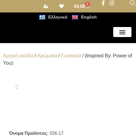
0
€
0,00
Ελληνικά
English
Αρωματισμός Χώρου
Αρχική σελίδα
/
Αρώματα
/
Γυναικεία
/ (Inspired By: Power of
You)
Όνομα Προϊόντος:
026-17