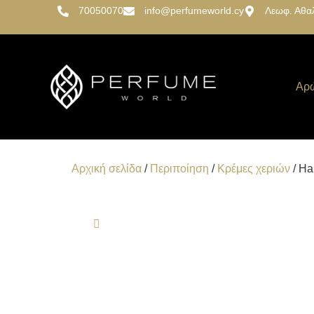
70050070
info@perfumeworld.cy
Λεωφ. Αθα
Αρ
Αρχική σελίδα
/
Περιποίηση
/
Κρέμες χεριών
/ Ha