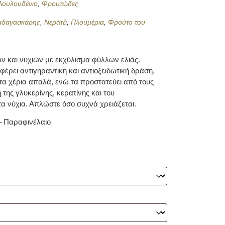
Λουλουδένιο
,
Φρουτώδες
Μαδαγασκάρης
,
Νεράτζι
,
Πλουμέρια
,
Φρούτο του
ν και νυχιών με εκχύλισμα φύλλων ελιάς.
έρει αντιγηραντική και αντιοξειδωτική δράση,
ί τα χέρια απαλά, ενώ τα προστατεύει από τους
της γλυκερίνης, κερατίνης και του
τα νύχια. Απλώστε όσο συχνά χρειάζεται.
– Παραφινέλαιο