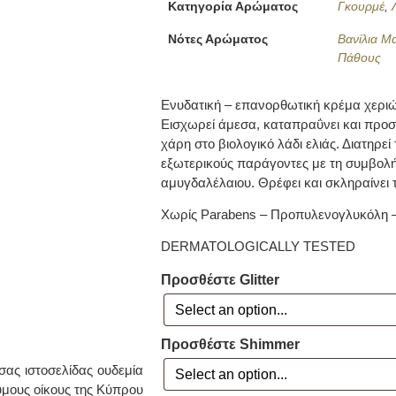
Κατηγορία Αρώματος
Γκουρμέ
,
Νότες Αρώματος
Βανίλια 
Πάθους
Ενυδατική – επανορθωτική κρέμα χεριώ
Εισχωρεί άμεσα, καταπραΰνει και προσφ
χάρη στο βιολογικό λάδι ελιάς. Διατηρε
εξωτερικούς παράγοντες με τη συμβολή 
αμυγδαλέλαιου. Θρέφει και σκληραίνει 
Χωρίς Parabens – Προπυλενογλυκόλη 
DERMATOLOGICALLY TESTED
Προσθέστε Glitter
Προσθέστε Shimmer
ας ιστοσελίδας ουδεμία
υμους οίκους της Κύπρου