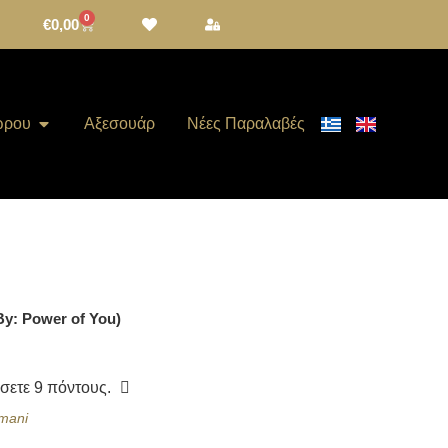
0
€
0,00
ώρου
Αξεσουάρ
Νέες Παραλαβές
By: Power of You)
ίσετε
9
πόντους.
rmani