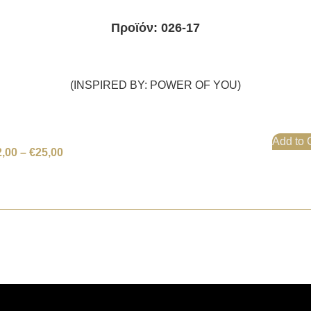
Προϊόν: 026-17
(INSPIRED BY: POWER OF YOU)
Add to 
2,00
–
€
25,00