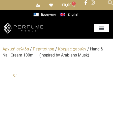
0
€
0,00
Ελληνικά
English
Αρωματισμός Χώρου
Αρχική σελίδα
/
Περιποίηση
/
Κρέμες χεριών
/ Hand &
Nail Cream 100ml – (Inspired by Arabians Musk)