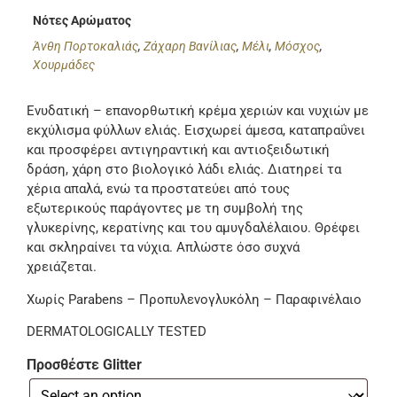
Νότες Αρώματος
Άνθη Πορτοκαλιάς
,
Ζάχαρη Βανίλιας
,
Μέλι
,
Μόσχος
,
Χουρμάδες
Ενυδατική – επανορθωτική κρέμα χεριών και νυχιών με
εκχύλισμα φύλλων ελιάς. Εισχωρεί άμεσα, καταπραΰνει
και προσφέρει αντιγηραντική και αντιοξειδωτική
δράση, χάρη στο βιολογικό λάδι ελιάς. Διατηρεί τα
χέρια απαλά, ενώ τα προστατεύει από τους
εξωτερικούς παράγοντες με τη συμβολή της
γλυκερίνης, κερατίνης και του αμυγδαλέλαιου. Θρέφει
και σκληραίνει τα νύχια. Απλώστε όσο συχνά
χρειάζεται.
Χωρίς Parabens – Προπυλενογλυκόλη – Παραφινέλαιο
DERMATOLOGICALLY TESTED
Προσθέστε Glitter