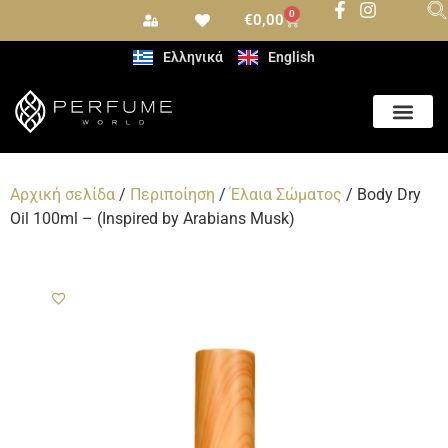
0
€
0,00
Ελληνικά
English
Αρχική σελίδα
/
Περιποίηση
/
Έλαια Σώματος
/ Body Dry
Oil 100ml – (Inspired by Arabians Musk)