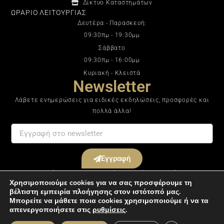
Δίκτυο Καταστημάτων
ΩΡΑΡΙΟ ΛΕΙΤΟΥΡΓΙΑΣ
Δευτέρα - Παρασκευή:
09:30πμ - 19:30μμ
Σάββατο
09:30πμ - 16:00μμ
Κυριακή - Κλειστά
Newsletter
Λάβετε ενημερώσεις για ειδικές εκδηλώσεις, προσφορές και
πολλά άλλα!
Εγγραφή
Με την εγγραφή σας στο ενημερωτικό μας δελτίο συμφωνείτε με τους
Χρησιμοποιούμε cookies για να σας προσφέρουμε τη
Όρους & Προϋποθέσεις
.
βέλτιστη εμπειρία πλοήγησης στον ιστότοπό μας.
Μπορείτε να μάθετε ποια cookies χρησιμοποιούμε ή να τα
απενεργοποιήσετε στις
ρυθμίσεις
.