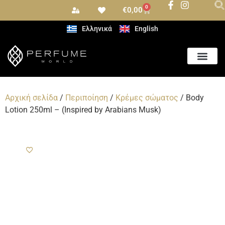
0
€
0,00
Ελληνικά
English
Αρωματισμός Χώρου
Αρχική σελίδα
/
Περιποίηση
/
Κρέμες σώματος
/ Body
Lotion 250ml – (Inspired by Arabians Musk)