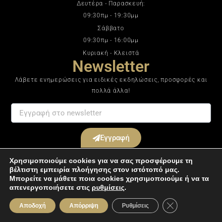
Δευτέρα - Παρασκευή:
09:30πμ - 19:30μμ
Σάββατο
09:30πμ - 16:00μμ
Κυριακή - Κλειστά
Newsletter
Λάβετε ενημερώσεις για ειδικές εκδηλώσεις, προσφορές και
πολλά άλλα!
Εγγραφή
Με την εγγραφή σας στο ενημερωτικό μας δελτίο συμφωνείτε με τους
Χρησιμοποιούμε cookies για να σας προσφέρουμε τη
Όρους & Προϋποθέσεις
.
βέλτιστη εμπειρία πλοήγησης στον ιστότοπό μας.
Μπορείτε να μάθετε ποια cookies χρησιμοποιούμε ή να τα
απενεργοποιήσετε στις
ρυθμίσεις
.
Κλείσιμο του Co
Αποδοχή
Απόρριψη
Ρυθμίσεις
All rights reserved © 2024 Perfume World