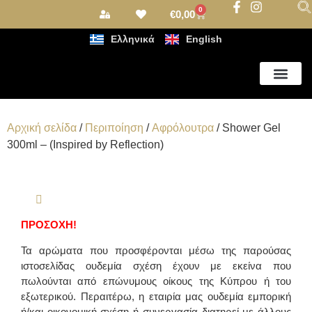
0
€
0,00
Ελληνικά
English
Αρωματισμός Χώρου
Αρχική σελίδα
/
Περιποίηση
/
Αφρόλουτρα
/ Shower Gel
300ml – (Inspired by Reflection)
ΠΡΟΣΟΧΗ!
Τα αρώματα που προσφέρονται μέσω της παρούσας
ιστοσελίδας ουδεμία σχέση έχουν με εκείνα που
πωλούνται από επώνυμους οίκους της Κύπρου ή του
εξωτερικού. Περαιτέρω, η εταιρία μας ουδεμία εμπορική
ή/και οικονομική σχέση ή συνεργασία διατηρεί με άλλους