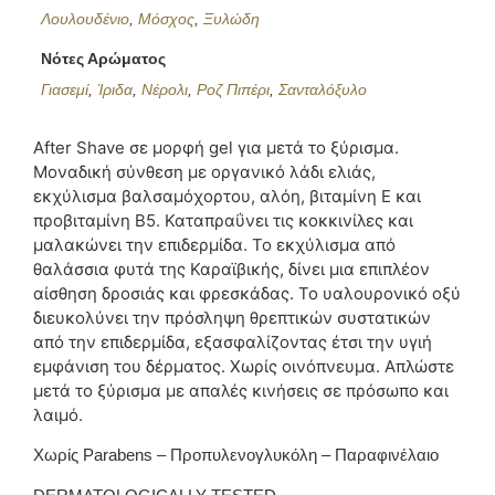
Λουλουδένιο
,
Μόσχος
,
Ξυλώδη
Νότες Αρώματος
Γιασεμί
,
Ίριδα
,
Νέρολι
,
Ροζ Πιπέρι
,
Σανταλόξυλο
After Shave σε μορφή gel για μετά το ξύρισμα.
Μοναδική σύνθεση με οργανικό λάδι ελιάς,
εκχύλισμα βαλσαμόχορτου, αλόη, βιταμίνη Ε και
προβιταμίνη Β5. Καταπραΰνει τις κοκκινίλες και
μαλακώνει την επιδερμίδα. Το εκχύλισμα από
θαλάσσια φυτά της Καραϊβικής, δίνει μια επιπλέον
αίσθηση δροσιάς και φρεσκάδας. Το υαλουρονικό οξύ
διευκολύνει την πρόσληψη θρεπτικών συστατικών
από την επιδερμίδα, εξασφαλίζοντας έτσι την υγιή
εμφάνιση του δέρματος. Χωρίς οινόπνευμα. Απλώστε
μετά το ξύρισμα με απαλές κινήσεις σε πρόσωπο και
λαιμό.
Χωρίς Parabens – Προπυλενογλυκόλη – Παραφινέλαιο