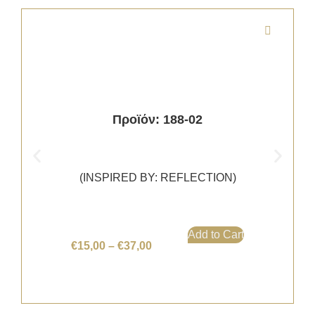
Προϊόν: 188-02
(INSPIRED BY: REFLECTION)
Add to Cart
€
15,00
–
€
37,00