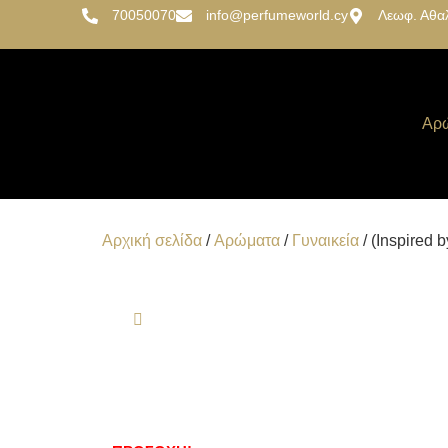
70050070
info@perfumeworld.cy
Λεωφ. Αθα
Αρ
Αρχική σελίδα
/
Αρώματα
/
Γυναικεία
/ (Inspired 