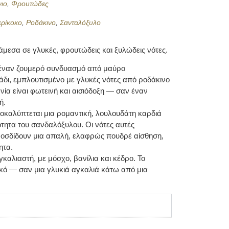
ιο
,
Φρουτώδες
ερίκοκο
,
Ροδάκινο
,
Σανταλόξυλο
άμεσα σε γλυκές, φρουτώδεις και ξυλώδεις νότες.
 έναν ζουμερό συνδυασμό από μαύρο
δι, εμπλουτισμένο με γλυκές νότες από ροδάκινο
ία είναι φωτεινή και αισιόδοξη — σαν έναν
ή.
οκαλύπτεται μια ρομαντική, λουλουδάτη καρδιά
ότητα του σανδαλόξυλου. Οι νότες αυτές
οσδίδουν μια απαλή, ελαφρώς πουδρέ αίσθηση,
ητα.
γκαλιαστή, με μόσχο, βανίλια και κέδρο. Το
τικό — σαν μια γλυκιά αγκαλιά κάτω από μια