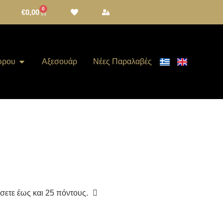
0
€
0,00
ώρου
Αξεσουάρ
Νέες Παραλαβές
ίσετε έως και
25
πόντους.