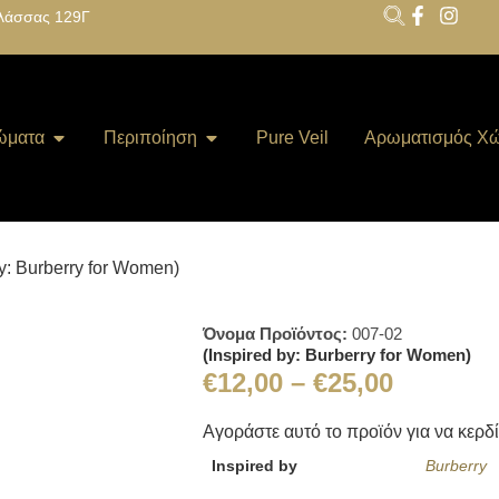
λάσσας 129Γ
ώματα
Περιποίηση
Pure Veil
Αρωματισμός Χ
by: Burberry for Women)
Όνομα Προϊόντος:
007-02
(Inspired by: Burberry for Women)
€
12,00
–
€
25,00
Αγοράστε αυτό το προϊόν για να κερδ
Inspired by
Burberry