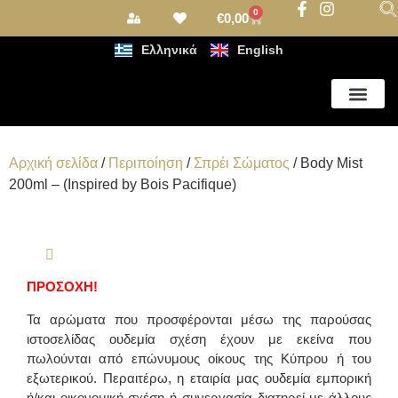
0
€
0,00
Ελληνικά
English
Αρωματισμός Χώρου
Αρχική σελίδα
/
Περιποίηση
/
Σπρέι Σώματος
/ Body Mist
200ml – (Inspired by Bois Pacifique)
ΠΡΟΣΟΧΗ!
Τα αρώματα που προσφέρονται μέσω της παρούσας
ιστοσελίδας ουδεμία σχέση έχουν με εκείνα που
πωλούνται από επώνυμους οίκους της Κύπρου ή του
εξωτερικού. Περαιτέρω, η εταιρία μας ουδεμία εμπορική
ή/και οικονομική σχέση ή συνεργασία διατηρεί με άλλους