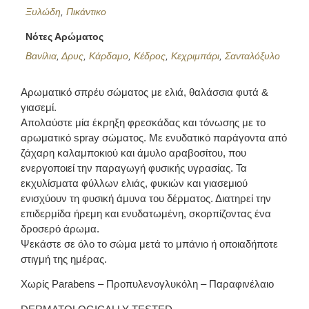
Ξυλώδη
,
Πικάντικο
Νότες Αρώματος
Βανίλια
,
Δρυς
,
Κάρδαμο
,
Κέδρος
,
Κεχριμπάρι
,
Σανταλόξυλο
Αρωματικό σπρέυ σώματος με ελιά, θαλάσσια φυτά &
γιασεμί.
Απολαύστε μία έκρηξη φρεσκάδας και τόνωσης με το
αρωματικό spray σώματος. Με ενυδατικό παράγοντα από
ζάχαρη καλαμποκιού και άμυλο αραβοσίτου, που
ενεργοποιεί την παραγωγή φυσικής υγρασίας. Τα
εκχυλίσματα φύλλων ελιάς, φυκιών και γιασεμιού
ενισχύουν τη φυσική άμυνα του δέρματος. Διατηρεί την
επιδερμίδα ήρεμη και ενυδατωμένη, σκορπίζοντας ένα
δροσερό άρωμα.
Ψεκάστε σε όλο το σώμα μετά το μπάνιο ή οποιαδήποτε
στιγμή της ημέρας.
Χωρίς Parabens – Προπυλενογλυκόλη – Παραφινέλαιο