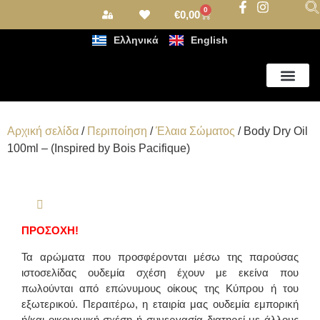
0
€
0,00
Ελληνικά
English
Αρωματισμός Χώρου
Αρχική σελίδα
/
Περιποίηση
/
Έλαια Σώματος
/ Body Dry Oil
100ml – (Inspired by Bois Pacifique)
ΠΡΟΣΟΧΗ!
Τα αρώματα που προσφέρονται μέσω της παρούσας
ιστοσελίδας ουδεμία σχέση έχουν με εκείνα που
πωλούνται από επώνυμους οίκους της Κύπρου ή του
εξωτερικού. Περαιτέρω, η εταιρία μας ουδεμία εμπορική
ή/και οικονομική σχέση ή συνεργασία διατηρεί με άλλους