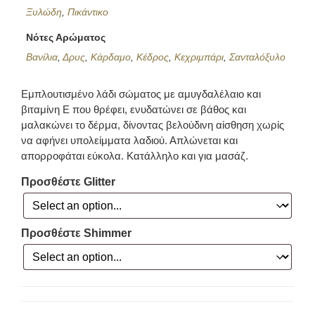
Ξυλώδη
,
Πικάντικο
Νότες Αρώματος
Βανίλια
,
Δρυς
,
Κάρδαμο
,
Κέδρος
,
Κεχριμπάρι
,
Σανταλόξυλο
Εμπλουτισμένο λάδι σώματος με αμυγδαλέλαιο και
βιταμίνη Ε που θρέφει, ενυδατώνει σε βάθος και
μαλακώνει το δέρμα, δίνοντας βελούδινη αίσθηση χωρίς
να αφήνει υπολείμματα λαδιού. Απλώνεται και
απορροφάται εύκολα. Κατάλληλο και για μασάζ.
Προσθέστε Glitter
Προσθέστε Shimmer