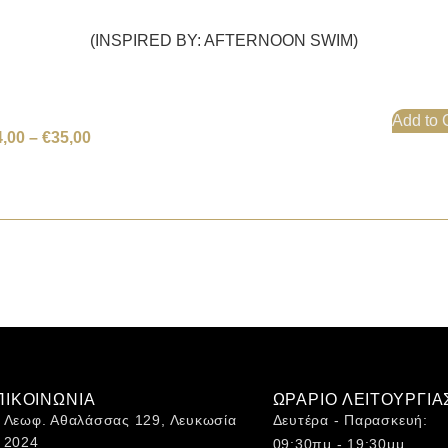
(INSPIRED BY: AFTERNOON SWIM)
Add to 
4,00
–
€
35,00
ΠΙΚΟΙΝΩΝΙΑ
ΩΡΑΡΙΟ ΛΕΙΤΟΥΡΓΙΑ
Λεωφ. Αθαλάσσας 129, Λευκωσία
Δευτέρα - Παρασκευή:
2024
09:30πμ - 19:30μμ