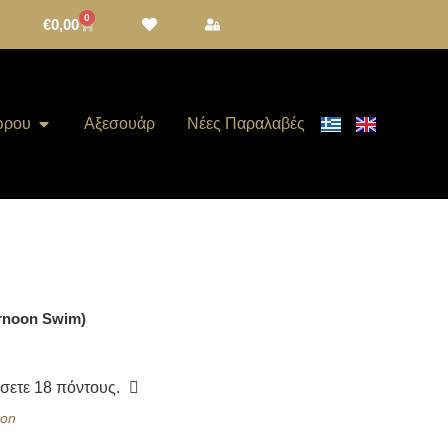
0
€
0,00
ώρου
Αξεσουάρ
Νέες Παραλαβές
ernoon Swim)
ίσετε
18
πόντους.
ton