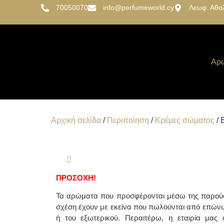
70050070
info@perfumeworld.cy
Λεωφ. Αθα
Αρ
Αρχική σελίδα
/
Περιποίηση
/
Κρέμες σώματος
/ 
ΠΡΟΣΟΧΗ!
Τα αρώματα που προσφέρονται μέσω της παρούσ
σχέση έχουν με εκείνα που πωλούνται από επών
ή του εξωτερικού. Περαιτέρω, η εταιρία μας ο