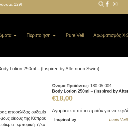
λάσσας 129Γ
ώματα
Περιποίηση
Pure Veil
Αρωματισμός Χ
Body Lotion 250ml – (Inspired by Afternoon Swim)
Όνομα Προϊόντος:
180-05-004
Body Lotion 250ml – (Inspired by Aft
€
18,00
Αγοράστε αυτό το προϊόν για να κερδ
ας ιστοσελίδας ουδεμία
υμους οίκους της Κύπρου
Inspired by
Louis Vuit
υδεμία εμπορική ή/και