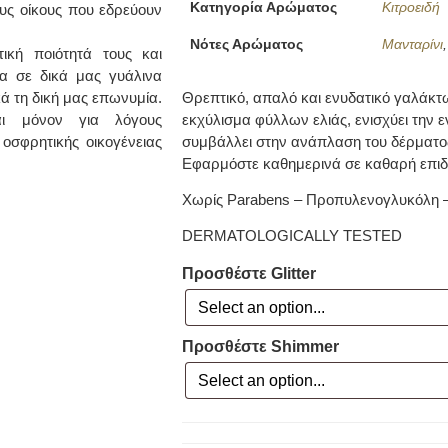
Κατηγορία Αρώματος
Κιτροειδή
ους οίκους που εδρεύουν
Νότες Αρώματος
Μανταρίνι
κή ποιότητά τους και
α σε δικά μας γυάλινα
Θρεπτικό, απαλό και ενυδατικό γαλάκ
ά τη δική μας επωνυμία.
εκχύλισμα φύλλων ελιάς, ενισχύει την ε
ι μόνον για λόγους
συμβάλλει στην ανάπλαση του δέρματο
οσφρητικής οικογένειας
Εφαρμόστε καθημερινά σε καθαρή επιδ
Χωρίς Parabens – Προπυλενογλυκόλη 
DERMATOLOGICALLY TESTED
Προσθέστε Glitter
Προσθέστε Shimmer