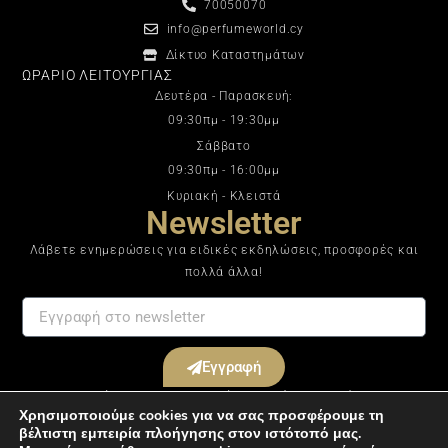
70050070
info@perfumeworld.cy
Δίκτυο Καταστημάτων
ΩΡΑΡΙΟ ΛΕΙΤΟΥΡΓΙΑΣ
Δευτέρα - Παρασκευή:
09:30πμ - 19:30μμ
Σάββατο
09:30πμ - 16:00μμ
Κυριακή - Κλειστά
Newsletter
Λάβετε ενημερώσεις για ειδικές εκδηλώσεις, προσφορές και
πολλά άλλα!
Εγγραφή
Με την εγγραφή σας στο ενημερωτικό μας δελτίο συμφωνείτε με τους
Χρησιμοποιούμε cookies για να σας προσφέρουμε τη
Όρους & Προϋποθέσεις
.
βέλτιστη εμπειρία πλοήγησης στον ιστότοπό μας.