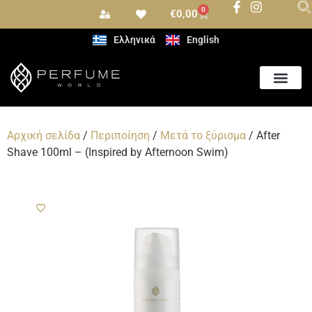
0
€
0,00
Ελληνικά
English
Αρχική σελίδα
/
Περιποίηση
/
Μετά το ξύρισμα
/ After
Shave 100ml – (Inspired by Afternoon Swim)