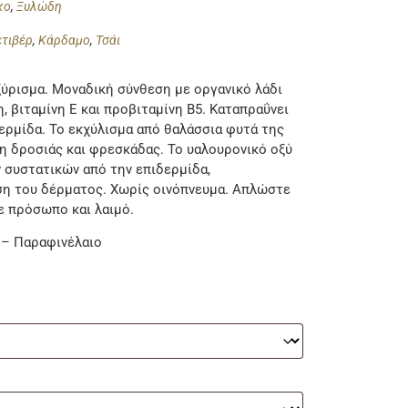
κο
,
Ξυλώδη
ετιβέρ
,
Κάρδαμο
,
Τσάι
 ξύρισμα. Μοναδική σύνθεση με οργανικό λάδι
, βιταμίνη Ε και προβιταμίνη Β5. Καταπραΰνει
δερμίδα. Το εκχύλισμα από θαλάσσια φυτά της
ση δροσιάς και φρεσκάδας. Το υαλουρονικό οξύ
 συστατικών από την επιδερμίδα,
ιση του δέρματος. Χωρίς οινόπνευμα. Απλώστε
ε πρόσωπο και λαιμό.
 – Παραφινέλαιο