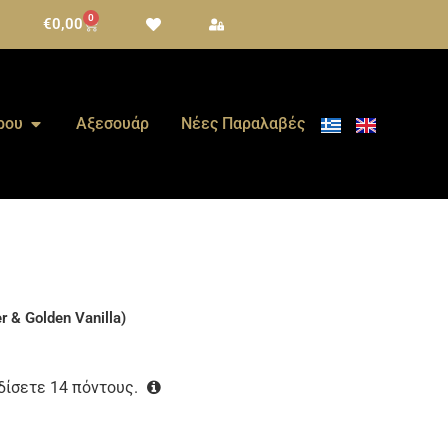
0
€
0,00
ρου
Αξεσουάρ
Νέες Παραλαβές
r & Golden Vanilla)
ρδίσετε
14
πόντους.