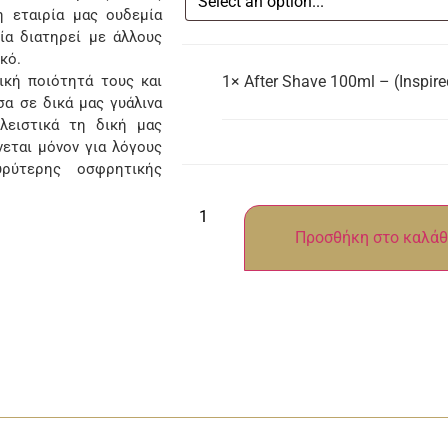
 εταιρία μας ουδεμία
ία διατηρεί με άλλους
κό.
κή ποιότητά τους και
1×
After Shave 100ml – (Inspired
α σε δικά μας γυάλινα
λειστικά τη δική μας
νεται μόνον για λόγους
ρύτερης οσφρητικής
Προσθήκη στο καλάθ