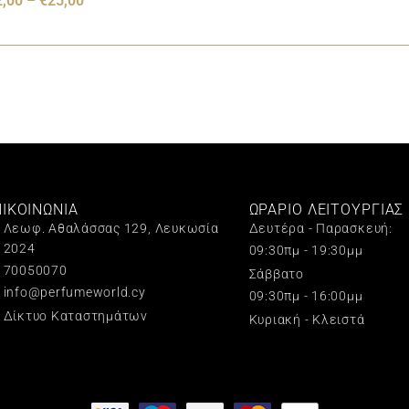
2,00
–
€
25,00
ΠΙΚΟΙΝΩΝΙΑ
ΩΡΑΡΙΟ ΛΕΙΤΟΥΡΓΙΑΣ
Λεωφ. Αθαλάσσας 129, Λευκωσία
Δευτέρα - Παρασκευή:
2024
09:30πμ - 19:30μμ
70050070
Σάββατο
info@perfumeworld.cy
09:30πμ - 16:00μμ
Δίκτυο Καταστημάτων
Κυριακή - Κλειστά