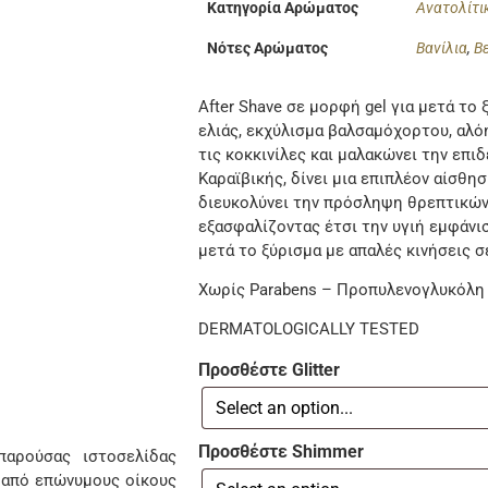
Κατηγορία Αρώματος
Ανατολίτι
Νότες Αρώματος
Βανίλια
,
Β
After Shave σε μορφή gel για μετά το
ελιάς, εκχύλισμα βαλσαμόχορτου, αλόη
τις κοκκινίλες και μαλακώνει την επι
Καραϊβικής, δίνει μια επιπλέον αίσθη
διευκολύνει την πρόσληψη θρεπτικών
εξασφαλίζοντας έτσι την υγιή εμφάν
μετά το ξύρισμα με απαλές κινήσεις σ
Χωρίς Parabens – Προπυλενογλυκόλη
DERMATOLOGICALLY TESTED
Προσθέστε Glitter
Προσθέστε Shimmer
αρούσας ιστοσελίδας
 από επώνυμους οίκους