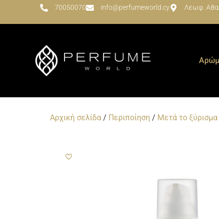
70050070
info@perfumeworld.cy
Λεωφ. Αθα
Αρώμ
Αρχική σελίδα
/
Περιποίηση
/
Μετά το ξύρισμα