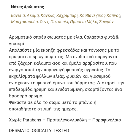
Νότες Αρώματος
Βανίλια
,
Δέρμα
,
Κανέλα
,
Κεχριμπάρι
,
Κουβανέζικος Καπνός
,
Μοσχοκάρυδο
,
Ουντ
,
Πατσουλί
,
Πράσινο Μήλο
,
Σαφράν
Αρωματικό σπρέυ σώματος με ελιά, θαλάσσια φυτά &
γιασεμί.
Απολαύστε μία έκρηξη φρεσκάδας και τόνωσης με το
αρωματικό spray σώματος. Με ενυδατικό παράγοντα
από ζάχαρη καλαμποκιού και άμυλο αραβοσίτου, που
ενεργοποιεί την παραγωγή φυσικής υγρασίας. Τα
εκχυλίσματα φύλλων ελιάς, φυκιών και γιασεμιού
ενισχύουν τη φυσική άμυνα του δέρματος. Διατηρεί την
επιδερμίδα ήρεμη και ενυδατωμένη, σκορπίζοντας ένα
δροσερό άρωμα.
Ψεκάστε σε όλο το σώμα μετά το μπάνιο ή
οποιαδήποτε στιγμή της ημέρας.
Χωρίς Parabens – Προπυλενογλυκόλη – Παραφινέλαιο
DERMATOLOGICALLY TESTED