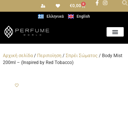
0
€
0,00
Ελληνικά
English
Αρωματισμός Χώρου
Αρχική σελίδα
/
Περιποίηση
/
Σπρέι Σώματος
/ Body Mist
200ml – (Inspired by Red Tobacco)