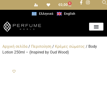
0
€
0,00
Ελληνικά
English
Αρωματισμός Χώρου
Αρχική σελίδα
/
Περιποίηση
/
Κρέμες σώματος
/ Body
Lotion 250ml – (Inspired by Oud Wood)