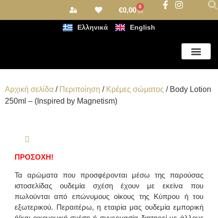
0
€
0,00
Ελληνικά
English
Αρωματισμός Χώρου
Αρχική σελίδα
/
Περιποίηση
/
Κρέμες σώματος
/ Body Lotion
250ml – (Inspired by Magnetism)
ΠΡΟΣΟΧΗ!
Τα αρώματα που προσφέρονται μέσω της παρούσας
ιστοσελίδας ουδεμία σχέση έχουν με εκείνα που
πωλούνται από επώνυμους οίκους της Κύπρου ή του
εξωτερικού. Περαιτέρω, η εταιρία μας ουδεμία εμπορική
ή/και οικονομική σχέση ή συνεργασία διατηρεί με άλλους