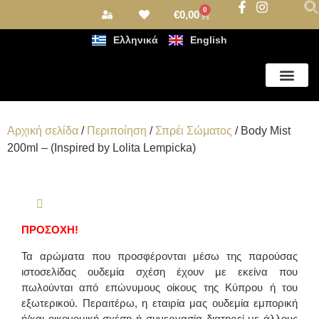
0
€
0,00
Ελληνικά
English
Αρωματισμός Χώρου
Αρχική σελίδα
/
Περιποίηση
/
Σπρέι Σώματος
/ Body Mist
200ml – (Inspired by Lolita Lempicka)
ΠΡΟΣΟΧΗ!
Τα αρώματα που προσφέρονται μέσω της παρούσας
ιστοσελίδας ουδεμία σχέση έχουν με εκείνα που
πωλούνται από επώνυμους οίκους της Κύπρου ή του
εξωτερικού. Περαιτέρω, η εταιρία μας ουδεμία εμπορική
ή/και οικονομική σχέση ή συνεργασία διατηρεί με άλλους