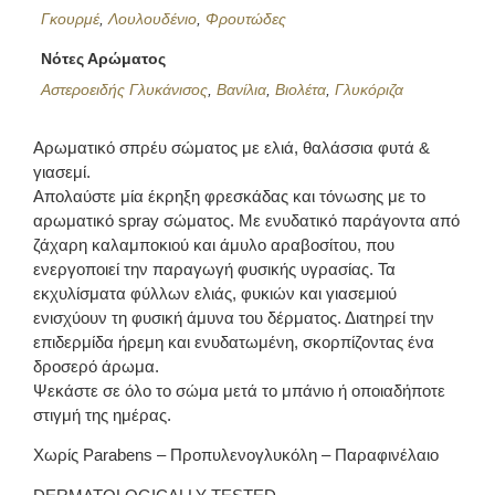
Γκουρμέ
,
Λουλουδένιο
,
Φρουτώδες
Νότες Αρώματος
Αστεροειδής Γλυκάνισος
,
Βανίλια
,
Βιολέτα
,
Γλυκόριζα
Αρωματικό σπρέυ σώματος με ελιά, θαλάσσια φυτά &
γιασεμί.
Απολαύστε μία έκρηξη φρεσκάδας και τόνωσης με το
αρωματικό spray σώματος. Με ενυδατικό παράγοντα από
ζάχαρη καλαμποκιού και άμυλο αραβοσίτου, που
ενεργοποιεί την παραγωγή φυσικής υγρασίας. Τα
εκχυλίσματα φύλλων ελιάς, φυκιών και γιασεμιού
ενισχύουν τη φυσική άμυνα του δέρματος. Διατηρεί την
επιδερμίδα ήρεμη και ενυδατωμένη, σκορπίζοντας ένα
δροσερό άρωμα.
Ψεκάστε σε όλο το σώμα μετά το μπάνιο ή οποιαδήποτε
στιγμή της ημέρας.
Χωρίς Parabens – Προπυλενογλυκόλη – Παραφινέλαιο