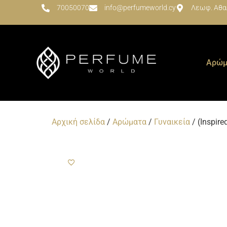
70050070
info@perfumeworld.cy
Λεωφ. Αθα
Αρώμ
Αρχική σελίδα
/
Αρώματα
/
Γυναικεία
/ (Inspir