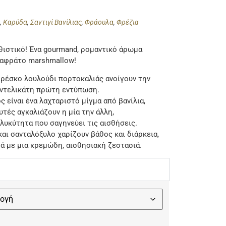
ά
,
Καρύδα
,
Σαντιγί Βανίλιας
,
Φράουλα
,
Φρέζια
εθιστικό! Ένα gourmand, ρομαντικό άρωμα
ι αφράτο marshmallow!
ρέσκο λουλούδι πορτοκαλιάς ανοίγουν την
ι ντελικάτη πρώτη εντύπωση.
 είναι ένα λαχταριστό μίγμα από βανίλια,
υτές αγκαλιάζουν η μία την άλλη,
λυκύτητα που σαγηνεύει τις αισθήσεις.
αι σανταλόξυλο χαρίζουν βάθος και διάρκεια,
ά με μια κρεμώδη, αισθησιακή ζεστασιά.