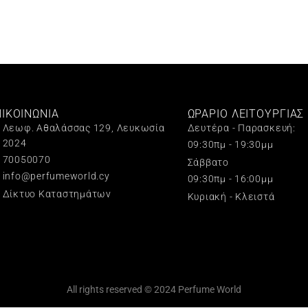
ΠΙΚΟΙΝΩΝΙΑ
ΩΡΑΡΙΟ ΛΕΙΤΟΥΡΓΙΑΣ
Λεωφ. Αθαλάσσας 129, Λευκωσία
Δευτέρα - Παρασκευή:
2024
09:30πμ - 19:30μμ
70050070
Σάββατο
info@perfumeworld.cy
09:30πμ - 16:00μμ
Δίκτυο Καταστημάτων
Κυριακή - Κλειστά
All rights reserved © 2024 Perfume World