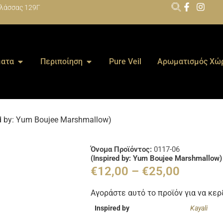
λάσσας 129Γ
ατα
Περιποίηση
Pure Veil
Αρωματισμός Χώ
ed by: Yum Boujee Marshmallow)
Όνομα Προϊόντος:
0117-06
(Inspired by: Yum Boujee Marshmallow)
€
12,00
–
€
25,00
Αγοράστε αυτό το προϊόν για να κε
Inspired by
Kayali