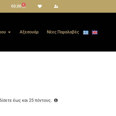
0
€
0,00
ρου
Αξεσουάρ
Νέες Παραλαβές
ρδίσετε έως και
25
πόντους.