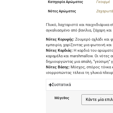
Κατηγορία Αρώματος
Γκουρμέ
Νότες Αρώματος
Ζαχαρωτ
Γλυκό, λαχταριστό και παιχνιδιάρικα 
αγκαλιασμένο από βανίλια, ζάχαρη κα
Νότες Κορυφής:
Ζουμερό αχλάδι και φ
εμπειρία, χαρίζοντας μια φωτεινή κα
Νότες Καρδιάς:
Η καρδιά του αρώματος
καραμέλα και marshmallow. Οι νότες α
δημιουργώντας μια απαλή, “γεύσιμη” γ
Νότες Βάσης:
Μόσχος, σπόρος τόνκα κ
ισορροπώντας τέλεια τη γλυκιά πλευρ
Συστατικά
Μέγεθος