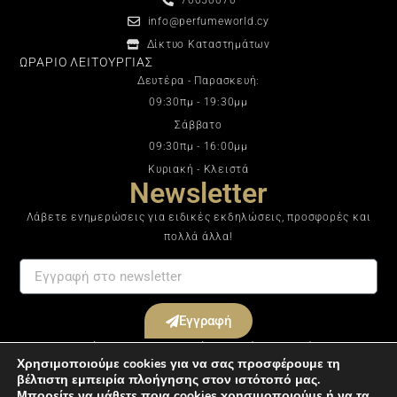
info@perfumeworld.cy
Δίκτυο Καταστημάτων
ΩΡΑΡΙΟ ΛΕΙΤΟΥΡΓΙΑΣ
Δευτέρα - Παρασκευή:
09:30πμ - 19:30μμ
Σάββατο
09:30πμ - 16:00μμ
Κυριακή - Κλειστά
Newsletter
Λάβετε ενημερώσεις για ειδικές εκδηλώσεις, προσφορές και
πολλά άλλα!
Εγγραφή
Με την εγγραφή σας στο ενημερωτικό μας δελτίο συμφωνείτε με τους
Χρησιμοποιούμε cookies για να σας προσφέρουμε τη
Όρους & Προϋποθέσεις
.
βέλτιστη εμπειρία πλοήγησης στον ιστότοπό μας.
Μπορείτε να μάθετε ποια cookies χρησιμοποιούμε ή να τα