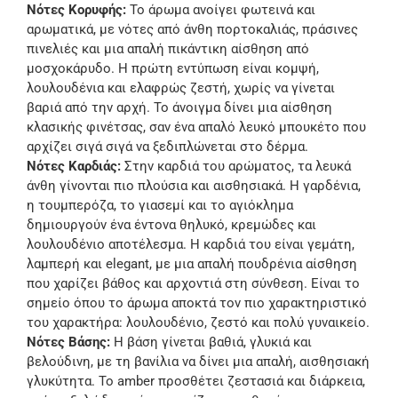
Νότες Κορυφής:
Το άρωμα ανοίγει φωτεινά και
αρωματικά, με νότες από άνθη πορτοκαλιάς, πράσινες
πινελιές και μια απαλή πικάντικη αίσθηση από
μοσχοκάρυδο. Η πρώτη εντύπωση είναι κομψή,
λουλουδένια και ελαφρώς ζεστή, χωρίς να γίνεται
βαριά από την αρχή. Το άνοιγμα δίνει μια αίσθηση
κλασικής φινέτσας, σαν ένα απαλό λευκό μπουκέτο που
αρχίζει σιγά σιγά να ξεδιπλώνεται στο δέρμα.
Νότες Καρδιάς:
Στην καρδιά του αρώματος, τα λευκά
άνθη γίνονται πιο πλούσια και αισθησιακά. Η γαρδένια,
η τουμπερόζα, το γιασεμί και το αγιόκλημα
δημιουργούν ένα έντονα θηλυκό, κρεμώδες και
λουλουδένιο αποτέλεσμα. Η καρδιά του είναι γεμάτη,
λαμπερή και elegant, με μια απαλή πουδρένια αίσθηση
που χαρίζει βάθος και αρχοντιά στη σύνθεση. Είναι το
σημείο όπου το άρωμα αποκτά τον πιο χαρακτηριστικό
του χαρακτήρα: λουλουδένιο, ζεστό και πολύ γυναικείο.
Νότες Βάσης:
Η βάση γίνεται βαθιά, γλυκιά και
βελούδινη, με τη βανίλια να δίνει μια απαλή, αισθησιακή
γλυκύτητα. Το amber προσθέτει ζεστασιά και διάρκεια,