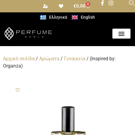
0
€
0,00
Ελληνικά
English
Αρχική σελίδα
/
Αρώματα
/
Γυναικεία
/ (Inspired by:
Organza)