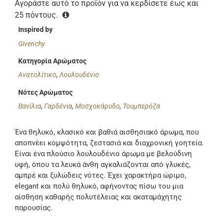
Αγοράστε αυτό το προϊόν για να κερδίσετε έως και
25
πόντους.
Inspired by
Givenchy
Κατηγορία Αρώματος
Ανατολίτικο
,
Λουλουδένιο
Νότες Αρώματος
Βανίλια
,
Γαρδένια
,
Μοσχοκάρυδο
,
Τουμπερόζα
Ένα θηλυκό, κλασικό και βαθιά αισθησιακό άρωμα, που
αποπνέει κομψότητα, ζεστασιά και διαχρονική γοητεία.
Είναι ένα πλούσιο λουλουδένιο άρωμα με βελούδινη
υφή, όπου τα λευκά άνθη αγκαλιάζονται από γλυκές,
αμπρέ και ξυλώδεις νότες. Έχει χαρακτήρα ώριμο,
elegant και πολύ θηλυκό, αφήνοντας πίσω του μια
αίσθηση καθαρής πολυτέλειας και ακαταμάχητης
παρουσίας.