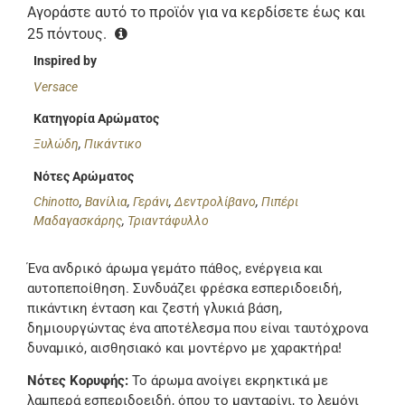
Αγοράστε αυτό το προϊόν για να κερδίσετε έως και
25
πόντους.
Inspired by
Versace
Κατηγορία Αρώματος
Ξυλώδη
,
Πικάντικο
Νότες Αρώματος
Chinotto
,
Βανίλια
,
Γεράνι
,
Δεντρολίβανο
,
Πιπέρι
Μαδαγασκάρης
,
Τριαντάφυλλο
Ένα ανδρικό άρωμα γεμάτο πάθος, ενέργεια και
αυτοπεποίθηση. Συνδυάζει φρέσκα εσπεριδοειδή,
πικάντικη ένταση και ζεστή γλυκιά βάση,
δημιουργώντας ένα αποτέλεσμα που είναι ταυτόχρονα
δυναμικό, αισθησιακό και μοντέρνο με χαρακτήρα!
Νότες Κορυφής:
Το άρωμα ανοίγει εκρηκτικά με
λαμπερά εσπεριδοειδή, όπου το μανταρίνι, το λεμόνι