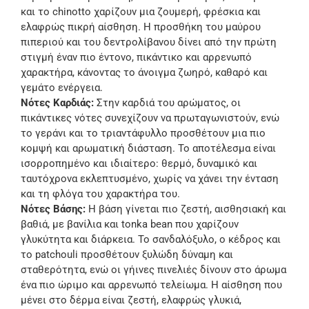
και το chinotto χαρίζουν μια ζουμερή, φρέσκια και
ελαφρώς πικρή αίσθηση. Η προσθήκη του μαύρου
πιπεριού και του δεντρολίβανου δίνει από την πρώτη
στιγμή έναν πιο έντονο, πικάντικο και αρρενωπό
χαρακτήρα, κάνοντας το άνοιγμα ζωηρό, καθαρό και
γεμάτο ενέργεια.
Νότες Καρδιάς:
Στην καρδιά του αρώματος, οι
πικάντικες νότες συνεχίζουν να πρωταγωνιστούν, ενώ
το γεράνι και το τριαντάφυλλο προσθέτουν μια πιο
κομψή και αρωματική διάσταση. Το αποτέλεσμα είναι
ισορροπημένο και ιδιαίτερο: θερμό, δυναμικό και
ταυτόχρονα εκλεπτυσμένο, χωρίς να χάνει την ένταση
και τη φλόγα του χαρακτήρα του.
Νότες Βάσης:
Η βάση γίνεται πιο ζεστή, αισθησιακή και
βαθιά, με βανίλια και tonka bean που χαρίζουν
γλυκύτητα και διάρκεια. Το σανδαλόξυλο, ο κέδρος και
το patchouli προσθέτουν ξυλώδη δύναμη και
σταθερότητα, ενώ οι γήινες πινελιές δίνουν στο άρωμα
ένα πιο ώριμο και αρρενωπό τελείωμα. Η αίσθηση που
μένει στο δέρμα είναι ζεστή, ελαφρώς γλυκιά,