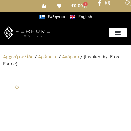
0
€
0,00
Ελληνικά
English
Αρωματισμός Χώρου
Αρχική σελίδα
/
Αρώματα
/
Ανδρικά
/ (Inspired by: Eros
Flame)