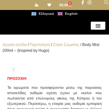
0
€
0,00
Ελληνικά
English
Αρωματισμός Χώρου
Αρχική σελίδα
/
Περιποίηση
/
Σπρέι Σώματος
/ Body Mist
200ml – (Inspired by Hugo)
ΠΡΟΣΟΧΗ!
Τα αρώματα που προσφέρονται μέσω της παρούσας
ιστοσελίδας ουδεμία σχέση έχουν με εκείνα που
πωλούνται από επώνυμους οίκους της Κύπρου ή του
εξωτερικού. Περαιτέρω, η εταιρία μας ουδεμία εμπορική
ή/και οικονομική σχέση ή συνεργασία διατηρεί με άλλους