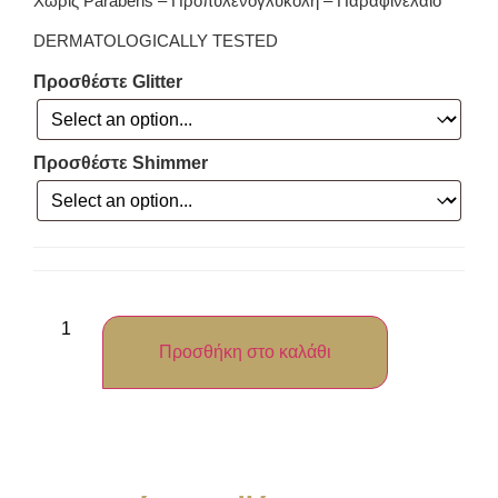
Χωρίς Parabens – Προπυλενογλυκόλη – Παραφινέλαιο
DERMATOLOGICALLY TESTED
Προσθέστε Glitter
Προσθέστε Shimmer
Προσθήκη στο καλάθι