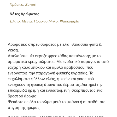
Πράσινο
,
Συπρέ
Νότες Αρώματος
Έλατο
,
Μέντα
,
Πράσινο Μήλο
,
Φασκόμηλο
Αρωματικό σπρέυ σώματος με ελιά, θαλάσσια φυτά &
γιασεμί.
Απολαύστε μία έκρηξη φρεσκάδας και τόνωσης με το
αρωματικό spray σώματος. Με ενυδατικό παράγοντα από
ζάχαρη καλαμποκιού και άμυλο αραβοσίτου, που
ενεργοποιεί την παραγωγή φυσικής υγρασίας. Τα
εκχυλίσματα φύλλων ελιάς, φυκιών και γιασεμιού
ενισχύουν τη φυσική άμυνα του δέρματος. Διατηρεί την
επιδερμίδα ήρεμη και ενυδατωμένη, σκορπίζοντας ένα
δροσερό άρωμα.
Ψεκάστε σε όλο το σώμα μετά το μπάνιο ή οποιαδήποτε
στιγμή της ημέρας.