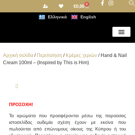
0
€
0,00
Ελληνικά
English
Αρωματισμός Χώρου
Αρχική σελίδα
/
Περιποίηση
/
Κρέμες χεριών
/ Hand & Nail
Cream 100ml – (Inspired by This is Him)
ΠΡΟΣΟΧΗ!
Τα αρώματα που προσφέρονται μέσω της παρούσας
ιστοσελίδας ουδεμία σχέση έχουν με εκείνα που
πωλούνται από επώνυμους οίκους της Κύπρου ή του