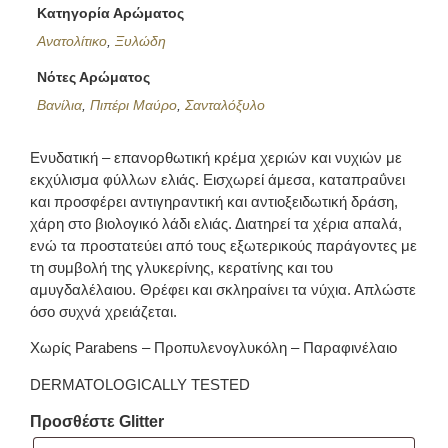
Κατηγορία Αρώματος
Ανατολίτικο
,
Ξυλώδη
Νότες Αρώματος
Βανίλια
,
Πιπέρι Μαύρο
,
Σανταλόξυλο
Ενυδατική – επανορθωτική κρέμα χεριών και νυχιών με
εκχύλισμα φύλλων ελιάς. Εισχωρεί άμεσα, καταπραΰνει
και προσφέρει αντιγηραντική και αντιοξειδωτική δράση,
χάρη στο βιολογικό λάδι ελιάς. Διατηρεί τα χέρια απαλά,
ενώ τα προστατεύει από τους εξωτερικούς παράγοντες με
τη συμβολή της γλυκερίνης, κερατίνης και του
αμυγδαλέλαιου. Θρέφει και σκληραίνει τα νύχια. Απλώστε
όσο συχνά χρειάζεται.
Χωρίς Parabens – Προπυλενογλυκόλη – Παραφινέλαιο
DERMATOLOGICALLY TESTED
Προσθέστε Glitter