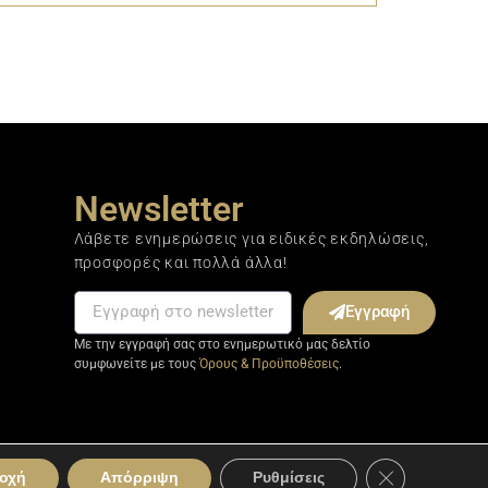
Newsletter
Λάβετε ενημερώσεις για ειδικές εκδηλώσεις,
προσφορές και πολλά άλλα!
Εγγραφή
Με την εγγραφή σας στο ενημερωτικό μας δελτίο
συμφωνείτε με τους
Όρους & Προϋποθέσεις
.
Κλείσιμο του C
οχή
Απόρριψη
Ρυθμίσεις