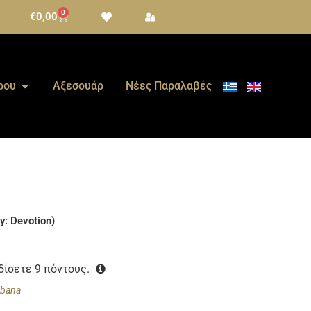
0
€
0,00
ρου
Αξεσουάρ
Νέες Παραλαβές
y: Devotion)
ρδίσετε
9
πόντους.
bbana