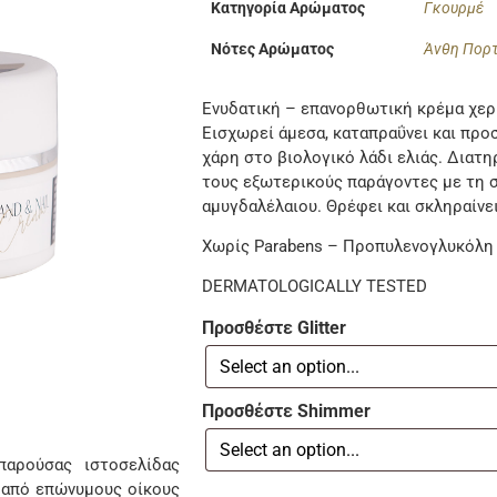
Κατηγορία Αρώματος
Γκουρμέ
Νότες Αρώματος
Άνθη Πορ
Ενυδατική – επανορθωτική κρέμα χερι
Εισχωρεί άμεσα, καταπραΰνει και προ
χάρη στο βιολογικό λάδι ελιάς. Διατη
τους εξωτερικούς παράγοντες με τη σ
αμυγδαλέλαιου. Θρέφει και σκληραίνει
Χωρίς Parabens – Προπυλενογλυκόλη
DERMATOLOGICALLY TESTED
Προσθέστε Glitter
Προσθέστε Shimmer
αρούσας ιστοσελίδας
 από επώνυμους οίκους