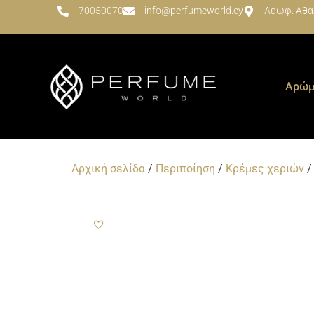
70050070
info@perfumeworld.cy
Λεωφ. Αθα
Αρώμ
Αρχική σελίδα
/
Περιποίηση
/
Κρέμες χεριών
/