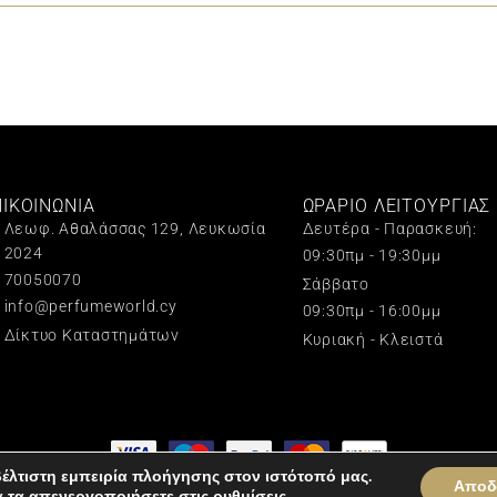
ΠΙΚΟΙΝΩΝΙΑ
ΩΡΑΡΙΟ ΛΕΙΤΟΥΡΓΙΑΣ
Λεωφ. Αθαλάσσας 129, Λευκωσία
Δευτέρα - Παρασκευή:
2024
09:30πμ - 19:30μμ
70050070
Σάββατο
info@perfumeworld.cy
09:30πμ - 16:00μμ
Δίκτυο Καταστημάτων
Κυριακή - Κλειστά
έλτιστη εμπειρία πλοήγησης στον ιστότοπό μας.
Αποδ
All rights reserved © 2024 Perfume World
α τα απενεργοποιήσετε στις
ρυθμίσεις
.