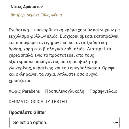
Νότες Αρώματος
Βετιβέρ
,
Λεμόνι
,
Ξύλα
,
Φύκια
Ενυδατική – επανορθωτική κρέμα χεριών και νυχιών με
εκχύλισμα φύλλων ελιάς. Εισχωρεί άμεσα, καταπραΰνει
και προσφέρει αντιγηραντική και αντιοξειδωτική
δράση, χάρη στο βιολογικό λάδι ελιάς. Διατηρεί τα
χέρια απαλά, ενώ τα προστατεύει από τους
εξωτερικούς παράγοντες με τη συμβολή της
γλυκερίνης, κερατίνης και του αμυγδαλέλαιου. Θρέφει
και σκληραίνει τα νύχια. Απλώστε όσο συχνά
χρειάζεται.
Χωρίς Parabens – Προπυλενογλυκόλη – Παραφινέλαιο
DERMATOLOGICALLY TESTED
Προσθέστε Glitter