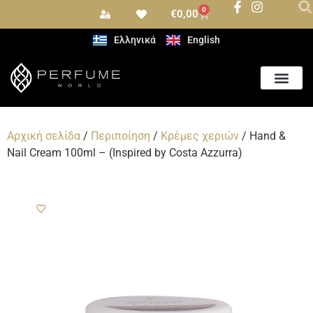
0
€
0,00
Ελληνικά
English
Αρχική σελίδα
/
Περιποίηση
/
Κρέμες χεριών
/ Hand &
Nail Cream 100ml – (Inspired by Costa Azzurra)