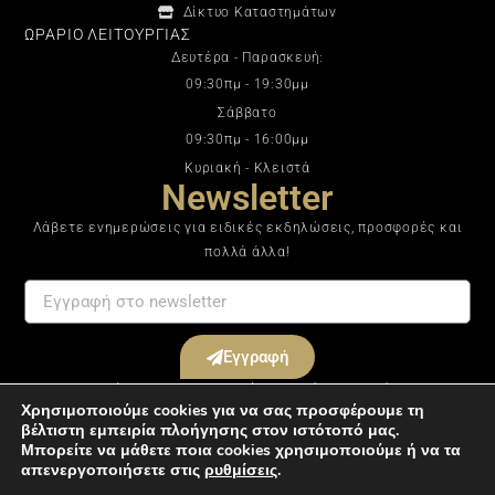
Δίκτυο Καταστημάτων
ΩΡΑΡΙΟ ΛΕΙΤΟΥΡΓΙΑΣ
Δευτέρα - Παρασκευή:
09:30πμ - 19:30μμ
Σάββατο
09:30πμ - 16:00μμ
Κυριακή - Κλειστά
Newsletter
Λάβετε ενημερώσεις για ειδικές εκδηλώσεις, προσφορές και
πολλά άλλα!
Εγγραφή
Με την εγγραφή σας στο ενημερωτικό μας δελτίο συμφωνείτε με τους
Χρησιμοποιούμε cookies για να σας προσφέρουμε τη
Όρους & Προϋποθέσεις
.
βέλτιστη εμπειρία πλοήγησης στον ιστότοπό μας.
Μπορείτε να μάθετε ποια cookies χρησιμοποιούμε ή να τα
απενεργοποιήσετε στις
ρυθμίσεις
.