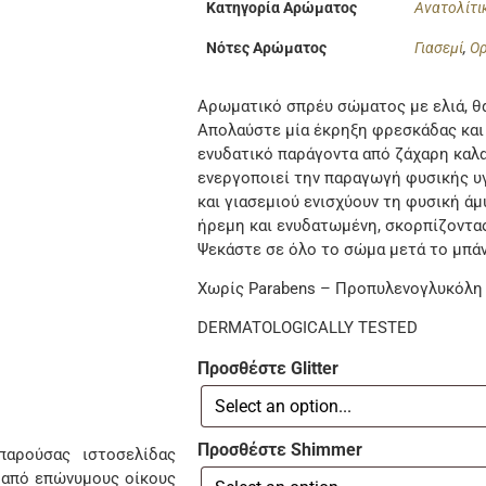
Κατηγορία Αρώματος
Ανατολίτι
Νότες Αρώματος
Γιασεμί
,
Ο
Αρωματικό σπρέυ σώματος με ελιά, θα
Απολαύστε μία έκρηξη φρεσκάδας και
ενυδατικό παράγοντα από ζάχαρη καλα
ενεργοποιεί την παραγωγή φυσικής υγ
και γιασεμιού ενισχύουν τη φυσική ά
ήρεμη και ενυδατωμένη, σκορπίζοντα
Ψεκάστε σε όλο το σώμα μετά το μπάν
Χωρίς Parabens – Προπυλενογλυκόλη
DERMATOLOGICALLY TESTED
Προσθέστε Glitter
Προσθέστε Shimmer
αρούσας ιστοσελίδας
 από επώνυμους οίκους