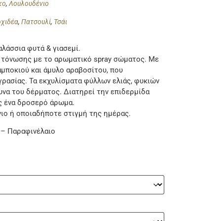
κο
,
Λουλουδένιο
ρχιδέα
,
Πατσουλί
,
Τσάι
λάσσια φυτά & γιασεμί.
 τόνωσης με το αρωματικό spray σώματος. Με
μποκιού και άμυλο αραβοσίτου, που
ρασίας. Τα εκχυλίσματα φύλλων ελιάς, φυκιών
μυνα του δέρματος. Διατηρεί την επιδερμίδα
ς ένα δροσερό άρωμα.
ιο ή οποιαδήποτε στιγμή της ημέρας.
 – Παραφινέλαιο