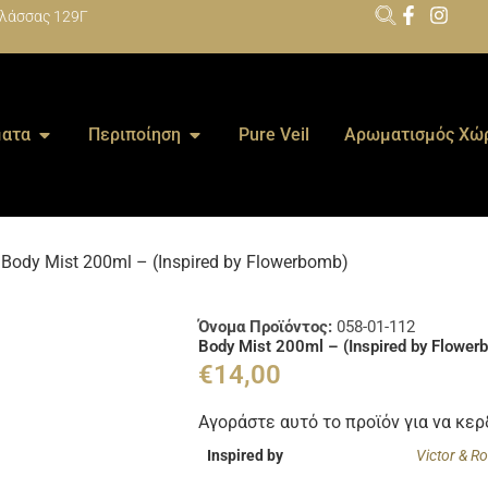
λάσσας 129Γ
ατα
Περιποίηση
Pure Veil
Αρωματισμός Χώ
 Body Mist 200ml – (Inspired by Flowerbomb)
Όνομα Προϊόντος:
058-01-112
Body Mist 200ml – (Inspired by Flower
€
14,00
Αγοράστε αυτό το προϊόν για να κε
Inspired by
Victor & Ro