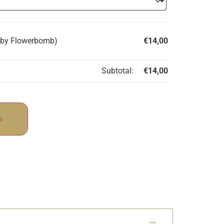
d by Flowerbomb)
€
14,00
Subtotal:
€
14,00
ι