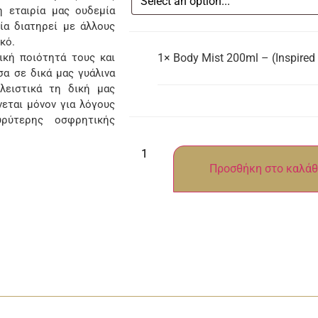
 εταιρία μας ουδεμία
ία διατηρεί με άλλους
κό.
κή ποιότητά τους και
1×
Body Mist 200ml – (Inspire
α σε δικά μας γυάλινα
λειστικά τη δική μας
νεται μόνον για λόγους
ρύτερης οσφρητικής
Προσθήκη στο καλάθ