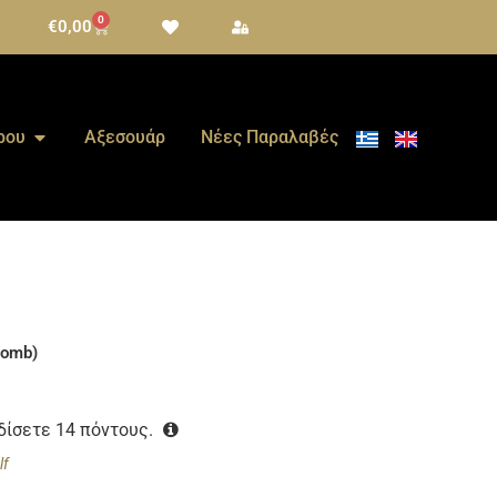
0
€
0,00
ρου
Αξεσουάρ
Νέες Παραλαβές
bomb)
ρδίσετε
14
πόντους.
lf