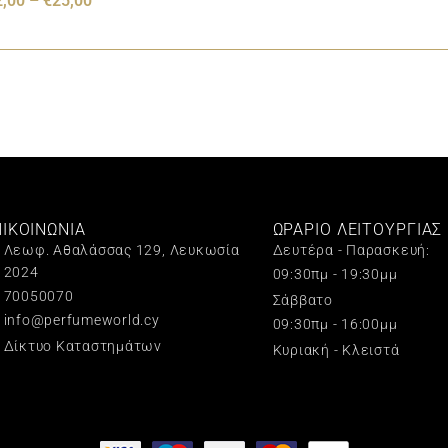
2,00
–
€
25,00
ΠΙΚΟΙΝΩΝΙΑ
ΩΡΑΡΙΟ ΛΕΙΤΟΥΡΓΙΑΣ
Λεωφ. Αθαλάσσας 129, Λευκωσία
Δευτέρα - Παρασκευή:
2024
09:30πμ - 19:30μμ
70050070
Σάββατο
info@perfumeworld.cy
09:30πμ - 16:00μμ
Δίκτυο Καταστημάτων
Κυριακή - Κλειστά