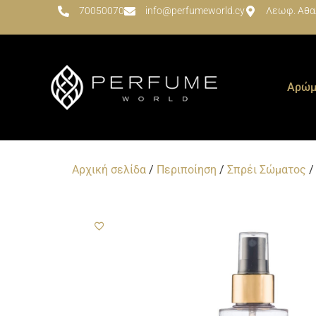
70050070
info@perfumeworld.cy
Λεωφ. Αθα
Αρώμ
Αρχική σελίδα
/
Περιποίηση
/
Σπρέι Σώματος
/