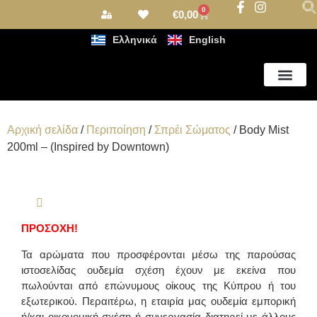
0
€
0,00
Ελληνικά
English
Αρωματισμός Χώρου
Αρχική σελίδα
/
Περιποίηση
/
Σπρέι Σώματος
/ Body Mist
200ml – (Inspired by Downtown)
ΠΡΟΣΟΧΗ!
Τα αρώματα που προσφέρονται μέσω της παρούσας
ιστοσελίδας ουδεμία σχέση έχουν με εκείνα που
πωλούνται από επώνυμους οίκους της Κύπρου ή του
εξωτερικού. Περαιτέρω, η εταιρία μας ουδεμία εμπορική
ή/και οικονομική σχέση ή συνεργασία διατηρεί με άλλους