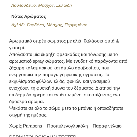
Λουλουδένιο
,
Μόσχος
,
Ξυλώδη
Νότες Αρώματος
Αχλάδι
,
Γαρδένια
,
Μόσχος
,
Περγαμόντο
Αρωματικό σπρέυ σώματος με ελιά, θαλάσσια φυτά &
γιασεμί.
Απολαύστε μία έκρηξη φρεσκάδας και τόνωσης με το
αρωματικό spray σώματος. Με ενυδατικό παράγοντα από
ζάχαρη καλαμποκιού και άμυλο αραβοσίτου, που
ενεργοποιεί την παραγωγή φυσικής υγρασίας. Τα
εκχυλίσματα φύλλων ελιάς, φυκιών και γιασεμιού
ενισχύουν τη φυσική άμυνα του δέρματος. Διατηρεί την
επιδερμίδα ήρεμη και ενυδατωμένη, σκορπίζοντας ένα
δροσερό άρωμα.
Ψεκάστε σε όλο το σώμα μετά το μπάνιο ή οποιαδήποτε
στιγμή της ημέρας.
Χωρίς Parabens – Προπυλενογλυκόλη – Παραφινέλαιο