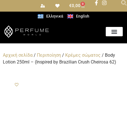
0
€
0,00
Ελληνικά
English
Αρωματισμός Χώρου
Αρχική σελίδα
/
Περιποίηση
/
Κρέμες σώματος
/ Body
Lotion 250ml – (Inspired by Brazilian Crush Cheirosa 62)