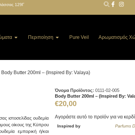
λάσσας 129Γ
ώματα
Περιποίηση
Pure Veil
Αρωματισμός Χ
 Body Butter 200ml – (Inspired By: Valaya)
Όνομα Προϊόντος:
0111-02-005
Body Butter 200ml – (Inspired By: Val
€
20,00
Αγοράστε αυτό το προϊόν για να κερδ
ας ιστοσελίδας ουδεμία
υμους οίκους της Κύπρου
Inspired by
Parfums D
υδεμία εμπορική ή/και