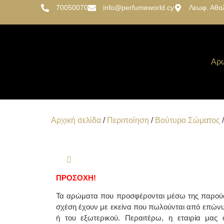
70050070
info@perfumeworld.cy
Λεωφ. Αθα
Αρ
Αρχική σελίδα
/
Περιποίηση
/
Βούτυρο Σώματος
/
ΠΡΟΣΟΧΗ!
Τα αρώματα που προσφέρονται μέσω της παρούσ
σχέση έχουν με εκείνα που πωλούνται από επών
ή του εξωτερικού. Περαιτέρω, η εταιρία μας ο