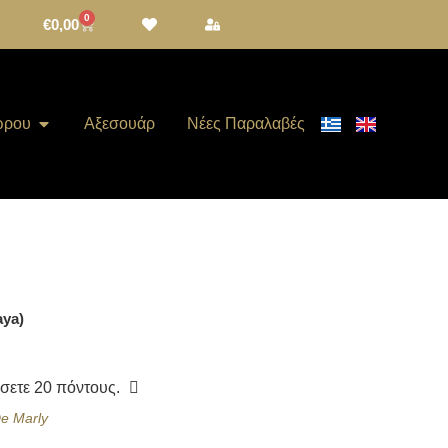
0
€
0,00
ώρου
Αξεσουάρ
Νέες Παραλαβές
aya)
ίσετε
20
πόντους.
e Marly