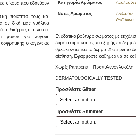
Κατηγορία Αρώματος
Λουλουδέν
ους οίκους που εδρεύουν
Νότες Αρώματος
Αλδεϋδές
κή ποιότητά τους και
Ροδάκινο
α σε δικά μας γυάλινα
ά τη δική μας επωνυμία.
Ενυδατικό βούτυρο σώματος με εκχύλισ
ι μόνον για λόγους
δομή ακόμα και της πιο ξηρής επιδερμί
οσφρητικής οικογένειας
θρέφει εντατικά το δέρμα. Διατηρεί το 
αίσθηση. Εφαρμόστε καθημερινά σε κα
Χωρίς Parabens – Προπυλενογλυκόλη 
DERMATOLOGICALLY TESTED
Προσθέστε Glitter
Προσθέστε Shimmer