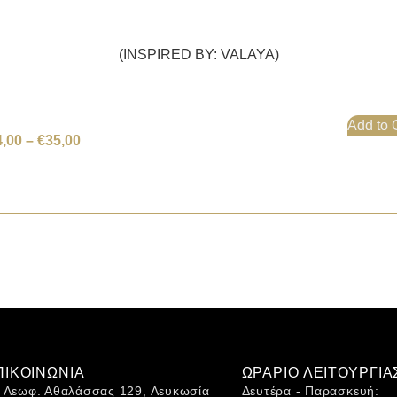
(INSPIRED BY: VALAYA)
Add to 
4,00
–
€
35,00
ΠΙΚΟΙΝΩΝΙΑ
ΩΡΑΡΙΟ ΛΕΙΤΟΥΡΓΙΑ
Λεωφ. Αθαλάσσας 129, Λευκωσία
Δευτέρα - Παρασκευή: