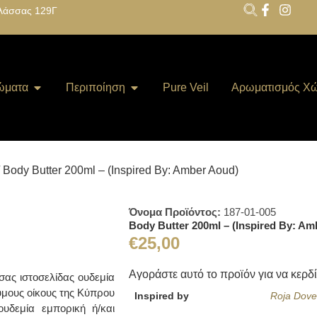
λάσσας 129Γ
ώματα
Περιποίηση
Pure Veil
Αρωματισμός Χ
 Body Butter 200ml – (Inspired By: Amber Aoud)
Όνομα Προϊόντος:
187-01-005
Body Butter 200ml – (Inspired By: Am
€
25,00
Αγοράστε αυτό το προϊόν για να κερδ
ας ιστοσελίδας ουδεμία
υμους οίκους της Κύπρου
Inspired by
Roja Dov
υδεμία εμπορική ή/και