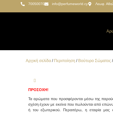
70050070
info@perfumeworld.cy
Λεωφ. Αθα
Αρ
Αρχική σελίδα
/
Περιποίηση
/
Βούτυρο Σώματος
/
ΠΡΟΣΟΧΗ!
Τα αρώματα που προσφέρονται μέσω της παρούσ
σχέση έχουν με εκείνα που πωλούνται από επών
ή του εξωτερικού. Περαιτέρω, η εταιρία μας ο