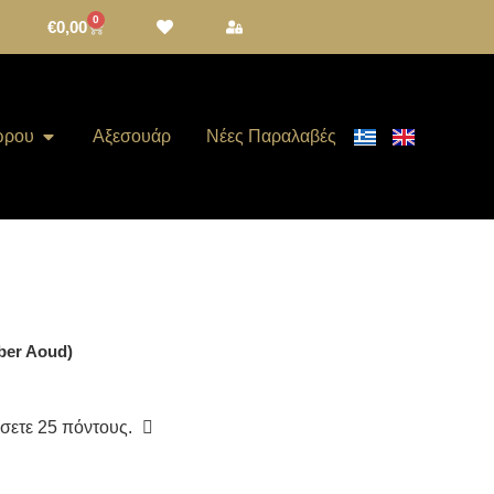
0
€
0,00
ώρου
Αξεσουάρ
Νέες Παραλαβές
ber Aoud)
ίσετε
25
πόντους.
e