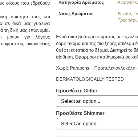
Κατηγορία Αρώματος
Ανατολίτικ
ους οίκους που εδρεύουν
Νότες Αρώματος
Βενζόη
,
Γκ
κή ποιότητά τους και
Τριαντάφυ
α σε δικά μας γυάλινα
ά τη δική μας επωνυμία.
Ενυδατικό βούτυρο σώματος με εκχύλισ
ι μόνον για λόγους
δομή ακόμα και της πιο ξηρής επιδερμί
οσφρητικής οικογένειας
θρέφει εντατικά το δέρμα. Διατηρεί το 
αίσθηση. Εφαρμόστε καθημερινά σε κα
Χωρίς Parabens – Προπυλενογλυκόλη 
DERMATOLOGICALLY TESTED
Προσθέστε Glitter
Προσθέστε Shimmer