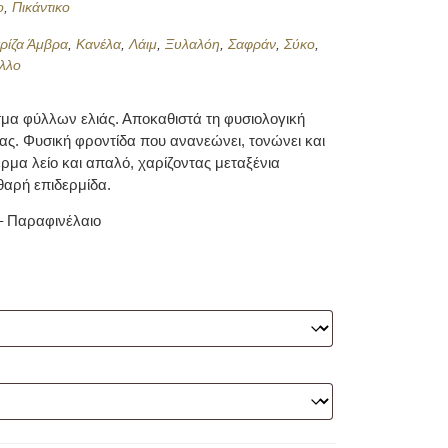
ο
,
Πικάντικο
ρίζα Άμβρα
,
Κανέλα
,
Λάιμ
,
Ξυλαλόη
,
Σαφράν
,
Σύκο
,
λλο
μα φύλλων ελιάς. Αποκαθιστά τη φυσιολογική
δας. Φυσική φροντίδα που ανανεώνει, τονώνει και
δέρμα λείο και απαλό, χαρίζοντας μεταξένια
θαρή επιδερμίδα.
– Παραφινέλαιο