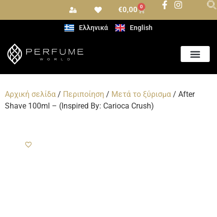
0
€
0,00
Ελληνικά
English
Αρωματισμός Χώρου
Αρχική σελίδα
/
Περιποίηση
/
Μετά το ξύρισμα
/ After
Shave 100ml – (Inspired By: Carioca Crush)