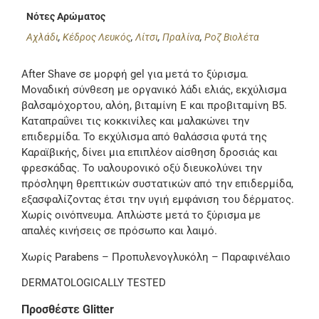
Νότες Αρώματος
Αχλάδι
,
Κέδρος Λευκός
,
Λίτσι
,
Πραλίνα
,
Ροζ Βιολέτα
After Shave σε μορφή gel για μετά το ξύρισμα.
Μοναδική σύνθεση με οργανικό λάδι ελιάς, εκχύλισμα
βαλσαμόχορτου, αλόη, βιταμίνη Ε και προβιταμίνη Β5.
Καταπραΰνει τις κοκκινίλες και μαλακώνει την
επιδερμίδα. Το εκχύλισμα από θαλάσσια φυτά της
Καραϊβικής, δίνει μια επιπλέον αίσθηση δροσιάς και
φρεσκάδας. Το υαλουρονικό οξύ διευκολύνει την
πρόσληψη θρεπτικών συστατικών από την επιδερμίδα,
εξασφαλίζοντας έτσι την υγιή εμφάνιση του δέρματος.
Χωρίς οινόπνευμα. Απλώστε μετά το ξύρισμα με
απαλές κινήσεις σε πρόσωπο και λαιμό.
Χωρίς Parabens – Προπυλενογλυκόλη – Παραφινέλαιο
DERMATOLOGICALLY TESTED
Προσθέστε Glitter