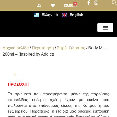
0
€
0,00
Ελληνικά
English
Αρωματισμός Χώρου
Αρχική σελίδα
/
Περιποίηση
/
Σπρέι Σώματος
/ Body Mist
200ml – (Inspired by Addict)
ΠΡΟΣΟΧΗ!
Τα αρώματα που προσφέρονται μέσω της παρούσας
ιστοσελίδας ουδεμία σχέση έχουν με εκείνα που
πωλούνται από επώνυμους οίκους της Κύπρου ή του
εξωτερικού. Περαιτέρω, η εταιρία μας ουδεμία εμπορική
ή/και οικονομική σχέση ή συνεργασία διατηρεί με άλλους