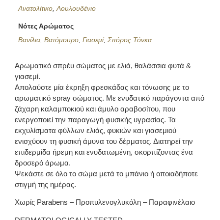
Ανατολίτικο
,
Λουλουδένιο
Νότες Αρώματος
Βανίλια
,
Βατόμουρο
,
Γιασεμί
,
Σπόρος Τόνκα
Αρωματικό σπρέυ σώματος με ελιά, θαλάσσια φυτά &
γιασεμί.
Απολαύστε μία έκρηξη φρεσκάδας και τόνωσης με το
αρωματικό spray σώματος. Με ενυδατικό παράγοντα από
ζάχαρη καλαμποκιού και άμυλο αραβοσίτου, που
ενεργοποιεί την παραγωγή φυσικής υγρασίας. Τα
εκχυλίσματα φύλλων ελιάς, φυκιών και γιασεμιού
ενισχύουν τη φυσική άμυνα του δέρματος. Διατηρεί την
επιδερμίδα ήρεμη και ενυδατωμένη, σκορπίζοντας ένα
δροσερό άρωμα.
Ψεκάστε σε όλο το σώμα μετά το μπάνιο ή οποιαδήποτε
στιγμή της ημέρας.
Χωρίς Parabens – Προπυλενογλυκόλη – Παραφινέλαιο