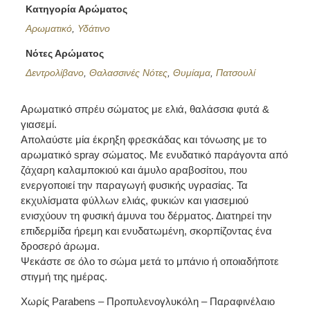
Κατηγορία Αρώματος
Αρωματικό
,
Υδάτινο
Νότες Αρώματος
Δεντρολίβανο
,
Θαλασσινές Νότες
,
Θυμίαμα
,
Πατσουλί
Αρωματικό σπρέυ σώματος με ελιά, θαλάσσια φυτά &
γιασεμί.
Απολαύστε μία έκρηξη φρεσκάδας και τόνωσης με το
αρωματικό spray σώματος. Με ενυδατικό παράγοντα από
ζάχαρη καλαμποκιού και άμυλο αραβοσίτου, που
ενεργοποιεί την παραγωγή φυσικής υγρασίας. Τα
εκχυλίσματα φύλλων ελιάς, φυκιών και γιασεμιού
ενισχύουν τη φυσική άμυνα του δέρματος. Διατηρεί την
επιδερμίδα ήρεμη και ενυδατωμένη, σκορπίζοντας ένα
δροσερό άρωμα.
Ψεκάστε σε όλο το σώμα μετά το μπάνιο ή οποιαδήποτε
στιγμή της ημέρας.
Χωρίς Parabens – Προπυλενογλυκόλη – Παραφινέλαιο