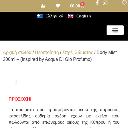
0
€
0,00
Ελληνικά
English
Αρωματισμός Χώρου
Αρχική σελίδα
/
Περιποίηση
/
Σπρέι Σώματος
/ Body Mist
200ml – (Inspired by Acqua Di Gio Profumo)
ΠΡΟΣΟΧΗ!
Τα αρώματα που προσφέρονται μέσω της παρούσας
ιστοσελίδας ουδεμία σχέση έχουν με εκείνα που
πωλούνται από επώνυμους οίκους της Κύπρου ή του