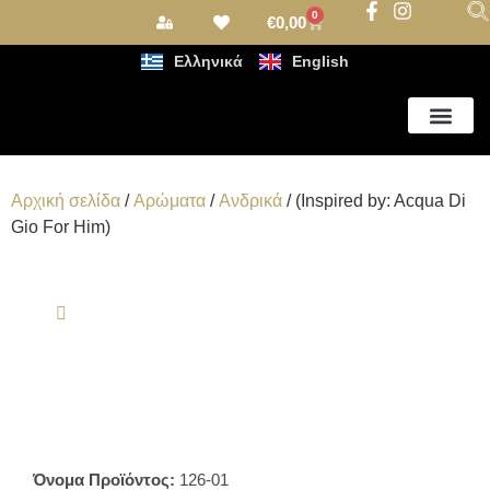
0
€
0,00
Ελληνικά
English
Αρωματισμός Χώρου
Αρχική σελίδα
/
Αρώματα
/
Ανδρικά
/ (Inspired by: Acqua Di
Gio For Him)
Όνομα Προϊόντος:
126-01