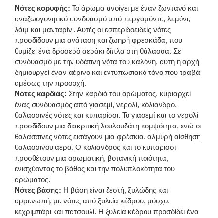
Νότες κορυφής:
Το άρωμα ανοίγει με έναν ζωντανό και
αναζωογονητικό συνδυασμό από περγαμόντο, λεμόνι,
λάιμ και μανταρίνι. Αυτές οι εσπεριδοειδείς νότες
προσδίδουν μια ανάταση και ζωηρή φρεσκάδα, που
θυμίζει ένα δροσερό αεράκι δίπλα στη θάλασσα. Σε
συνδυασμό με την υδάτινη νότα του καλόνη, αυτή η αρχή
δημιουργεί έναν αέρινο και εντυπωσιακό τόνο που τραβά
αμέσως την προσοχή.
Νότες καρδιάς:
Στην καρδιά του αρώματος, κυριαρχεί
ένας συνδυασμός από γιασεμί, νερολί, κόλιανδρο,
θαλασσινές νότες και κυπαρίσσι. Το γιασεμί και το νερολί
προσδίδουν μια διακριτική λουλουδάτη κομψότητα, ενώ οι
θαλασσινές νότες εισάγουν μια φρέσκια, αλμυρή αίσθηση
θαλασσινού αέρα. Ο κόλιανδρος και το κυπαρίσσι
προσθέτουν μια αρωματική, βοτανική ποιότητα,
ενισχύοντας το βάθος και την πολυπλοκότητα του
αρώματος.
Νότες βάσης:
Η βάση είναι ζεστή, ξυλώδης και
αρρενωπή, με νότες από ξυλεία κέδρου, μόσχο,
κεχριμπάρι και πατσουλί. Η ξυλεία κέδρου προσδίδει ένα