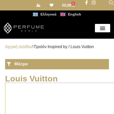
0
€
0,00
Ελληνικά
English
Αρωματισμός Χώρου
Αρχική σελίδα
/ Προϊόν Inspired by / Louis Vuitton
Φίλτρα
Louis Vuitton