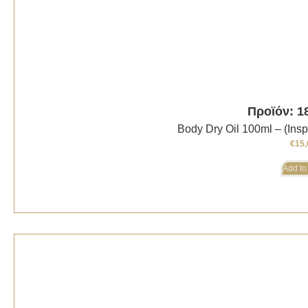
Προϊόν: 1
Body Dry Oil 100ml – (In
€
15,
Add to