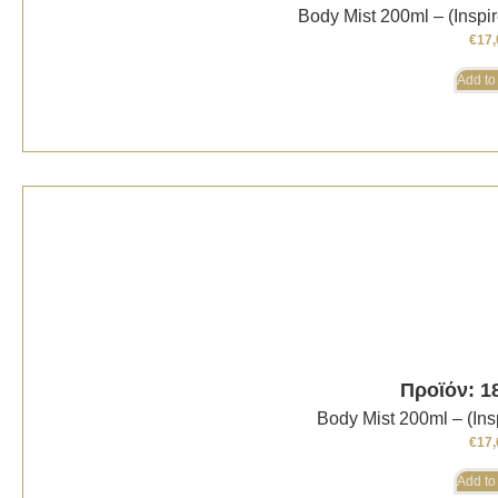
Body Mist 200ml – (Insp
€
17,
Add to
Προϊόν: 1
Body Mist 200ml – (Ins
€
17,
Add to