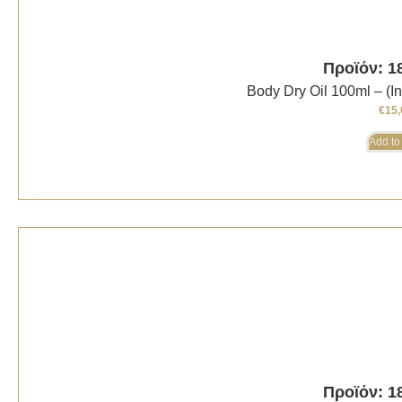
Προϊόν: 1
Body Dry Oil 100ml – (I
€
15,
Add to
Προϊόν: 1