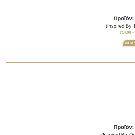
Προϊόν:
(Inspired By: 
€
14,00
–
Out of 
Προϊόν:
(Inspired By: 