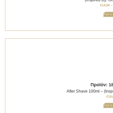
€
14,00
–
Add to
Προϊόν: 1
After Shave 100ml – (In
€
19,
Add to