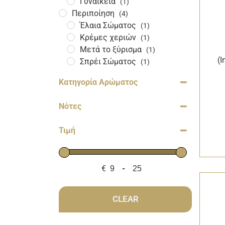
Γυναικεία
(1)
Περιποίηση
(4)
Έλαια Σώματος
(1)
Κρέμες χεριών
(1)
Μετά το ξύρισμα
(1)
(I
Σπρέι Σώματος
(1)
Κατηγορία Αρώματος
Νότες
Τιμή
€
-
Minimum Price
Maximum Price
CLEAR