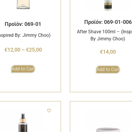
Προϊόν: 069-01-006
Προϊόν: 069-01
After Shave 100ml – (Insp
nspired By: Jimmy Choo)
By Jimmy Choo)
€
12,00
–
€
25,00
€
14,00
Add to Cart
Add to Cart