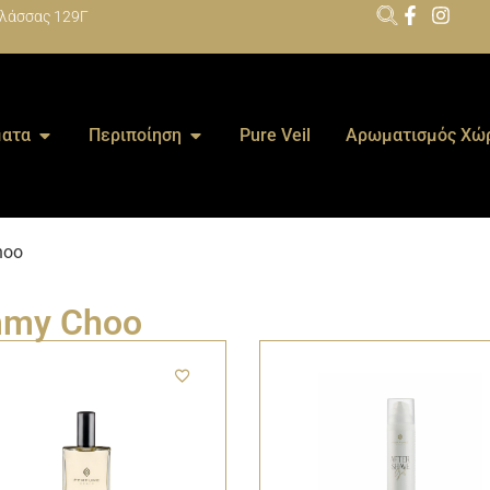
λάσσας 129Γ
ατα
Περιποίηση
Pure Veil
Αρωματισμός Χώ
hoo
mmy Choo