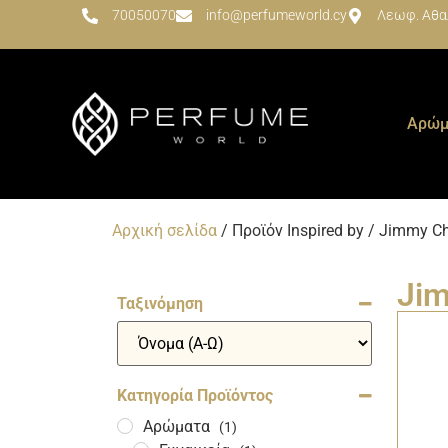
70050070
info@perfumeworld.cy
Λεωφ. Αθα
Αρώμ
Αρχική σελίδα
/ Προϊόν Inspired by / Jimmy C
Ji
Ταξινόμηση
Sort Products
Κατηγορία Προϊόντος
Αρώματα
(1)