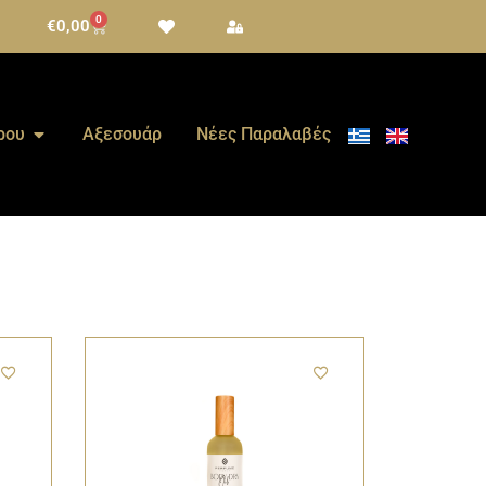
0
€
0,00
ρου
Αξεσουάρ
Νέες Παραλαβές