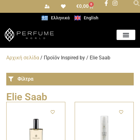
0
€
0,00
Ελληνικά
English
Αρωματισμός Χώρου
Αρχική σελίδα
/ Προϊόν Inspired by / Elie Saab
Φίλτρα
Elie Saab