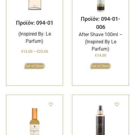
Προϊόν: 094-01-
Προϊόν: 094-01
006
(Inspired By: Le
After Shave 100ml –
Parfum)
(Inspired By Le
Parfum)
€
12,00
–
€
25,00
€
14,00
Out of Stock
Out of Stock