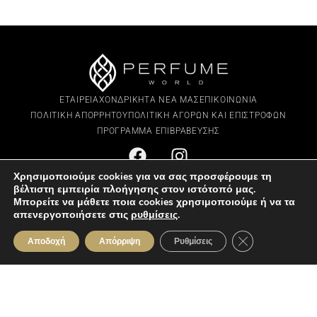
ΕΤΑΙΡΕΙΑ
ΧΟΝΔΡΙΚΗ
ΤΑ ΝΕΑ ΜΑΣ
ΕΠΙΚΟΙΝΩΝΙΑ
ΠΟΛΙΤΙΚΗ ΑΠΟΡΡΗΤΟΥ
ΠΟΛΙΤΙΚΗ ΑΓΟΡΩΝ ΚΑΙ ΕΠΙΣΤΡΟΦΩΝ
ΠΡΟΓΡΑΜΜΑ ΕΠΙΒΡΑΒΕΥΣΗΣ
Χρησιμοποιούμε cookies για να σας προσφέρουμε τη
ΕΠΙΚΟΙΝΩΝΙΑ
βέλτιστη εμπειρία πλοήγησης στον ιστότοπό μας.
Λεωφ. Αθαλάσσας 129, Λευκωσία 2024
Μπορείτε να μάθετε ποια cookies χρησιμοποιούμε ή να τα
70050070
απενεργοποιήσετε στις
ρυθμίσεις
.
info@perfumeworld.cy
Κλείσιμο του Co
Αποδοχή
Απόρριψη
Ρυθμίσεις
Δίκτυο Καταστημάτων
ΩΡΑΡΙΟ ΛΕΙΤΟΥΡΓΙΑΣ
Δευτέρα - Παρασκευή:
09:30πμ - 19:30μμ
Σάββατο