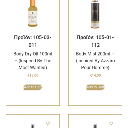
Προϊόν: 105-03-
Προϊόν: 105-01-
011
112
Body Dry Oil 100ml
Body Mist 200ml –
– (Inspired By The
(Inspired By Azzaro
Most Wanted)
Pour Homme)
€
13,00
€
14,00
Add to Cart
Add to Cart