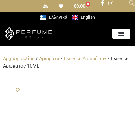
0
€
0,00
Ελληνικά
English
Αρωματισμός Χώρου
Αρχική σελίδα
/
Αρώματα
/
Essence Αρωμάτων
/ Essence
Αρώματος 10ML