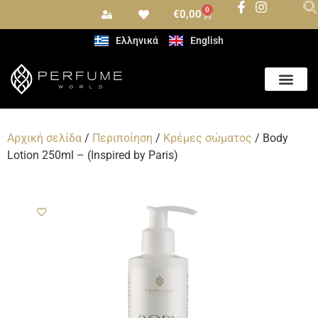
0
€
0,00
Ελληνικά
English
Αρχική σελίδα
/
Περιποίηση
/
Κρέμες σώματος
/ Body
Lotion 250ml – (Inspired by Paris)