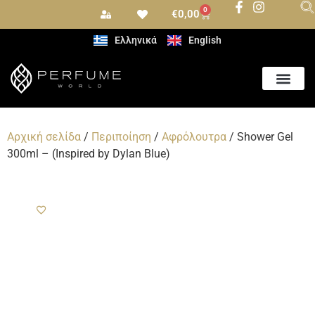
0
€
0,00
Ελληνικά
English
Αρωματισμός Χώρου
Αρχική σελίδα
/
Περιποίηση
/
Αφρόλουτρα
/ Shower Gel
300ml – (Inspired by Dylan Blue)